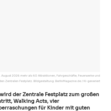
 2. August 2026 mehr als 60 Attraktionen, Fahrgeschäfte, Feuerwerke und
n Zentralen Festplatz. Bildgestaltung: BerlinMagazine.de / KI-generiert
t wird der Zentrale Festplatz zum großen
tritt, Walking Acts, vier
erraschungen für Kinder mit guten