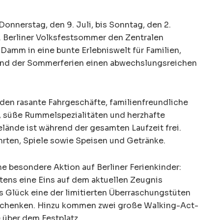
Donnerstag, den 9. Juli, bis Sonntag, den 2.
. Berliner Volksfestsommer den Zentralen
amm in eine bunte Erlebniswelt für Familien,
end der Sommerferien einen abwechslungsreichen
nden rasante Fahrgeschäfte, familienfreundliche
, süße Rummelspezialitäten und herzhafte
Gelände ist während der gesamten Laufzeit frei.
hrten, Spiele sowie Speisen und Getränke.
e besondere Aktion auf Berliner Ferienkinder:
stens eine Eins auf dem aktuellen Zeugnis
s Glück eine der limitierten Überraschungstüten
eschenken. Hinzu kommen zwei große Walking-Act-
 über dem Festplatz.