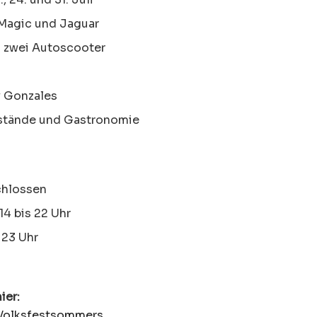
 Magic und Jaguar
 zwei Autoscooter
y Gonzales
lstände und Gastronomie
chlossen
4 bis 22 Uhr
 23 Uhr
ier:
r Volksfestsommers