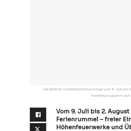
Der Berliner Volksfestsommer bringt vom 9. Juli bis
Familienprogramm auf de
Vom 9. Juli bis 2. Augus
Ferienrummel – freier Ein
Höhenfeuerwerke und Üb