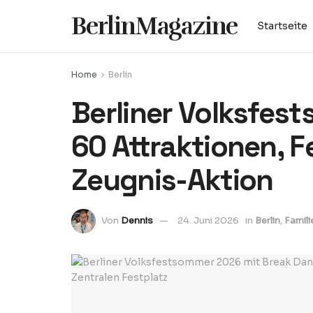
BerlinMagazine
Startseite
Home
Berlin
Berliner Volksfes
60 Attraktionen, 
Zeugnis-Aktion
Von
Dennis
24. Juni 2026
in
Berlin
,
Famili