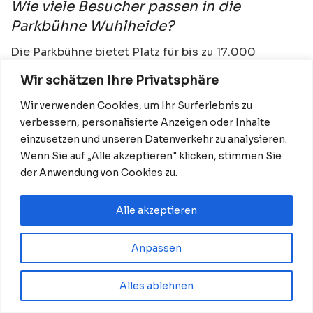
Wie viele Besucher passen in die
Parkbühne Wuhlheide?
Die Parkbühne bietet Platz für bis zu 17.000
Besucher. Dazu gehören Sitzplätze auf den Rängen
Wir schätzen Ihre Privatsphäre
und Stehplätze im Innenraum.
Wir verwenden Cookies, um Ihr Surferlebnis zu
Wie komme ich zur Parkbühne
verbessern, personalisierte Anzeigen oder Inhalte
Wuhlheide?
einzusetzen und unseren Datenverkehr zu analysieren.
Wenn Sie auf „Alle akzeptieren" klicken, stimmen Sie
Eine wichtige Verbindung ist die S3 bis Wuhlheide.
der Anwendung von Cookies zu.
Vom Bahnhof führt ein ungefähr 15 bis 25 Minuten
langer Fußweg zur Parkbühne. Alternativ ist die
Alle akzeptieren
Anreise über Köpenick und weiter mit der Tram
möglich.
Anpassen
Findet das Konzert bei Regen statt?
Alles ablehnen
Open-Air-Konzerte finden grundsätzlich auch bei