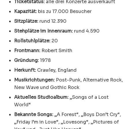
Ticketstatus:
alle drei Konzerte ausverkauft
Kapazität:
bis zu 17.000 Besucher
Sitzplätze:
rund 12.390
Stehplätze im Innenraum:
rund 4.590
Rollstuhlplätze:
20
Frontmann:
Robert Smith
Gründung:
1978
Herkunft:
Crawley, England
Musikrichtungen:
Post-Punk, Alternative Rock,
New Wave und Gothic Rock
Aktuelles Studioalbum:
„Songs of a Lost
World“
Bekannte Songs:
„A Forest“, „Boys Don’t Cry“,
„Friday I’m in Love“, „Lovesong“, „Pictures of