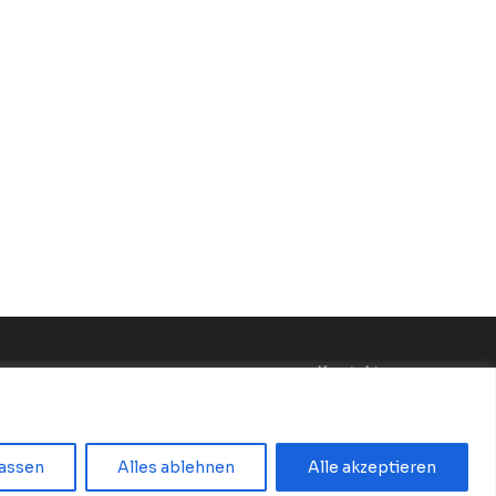
Kontakt:
Redaktion@BerlinMagazine.de
assen
Alles ablehnen
Alle akzeptieren