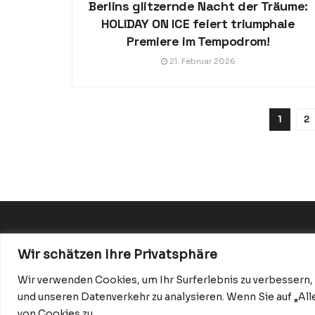
Berlins glitzernde Nacht der Träume:
HOLIDAY ON ICE feiert triumphale
Premiere im Tempodrom!
21. Februar 2026
1
2
Datenschutzerklärung
Impressum
Startseite
Wir schätzen Ihre Privatsphäre
Wir verwenden Cookies, um Ihr Surferlebnis zu verbessern,
und unseren Datenverkehr zu analysieren. Wenn Sie auf „Al
© 2026 BerlinMagazine.de
von Cookies zu.