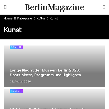
BerlinMagazine
Home
Kategorie
Kultur
Kunst
Kunst
FAMILIE
Lange Nacht der Museen Berlin 2026:
Spartickets, Programm und Highlights
3. August 2026
KULTUR