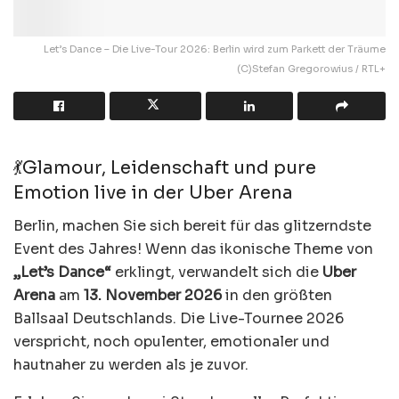
Let’s Dance – Die Live-Tour 2026: Berlin wird zum Parkett der Träume
(C)Stefan Gregorowius / RTL+
💃Glamour, Leidenschaft und pure
Emotion live in der Uber Arena
Berlin, machen Sie sich bereit für das glitzerndste
Event des Jahres! Wenn das ikonische Theme von
„Let’s Dance“
erklingt, verwandelt sich die
Uber
Arena
am
13. November 2026
in den größten
Ballsaal Deutschlands. Die Live-Tournee 2026
verspricht, noch opulenter, emotionaler und
hautnaher zu werden als je zuvor.