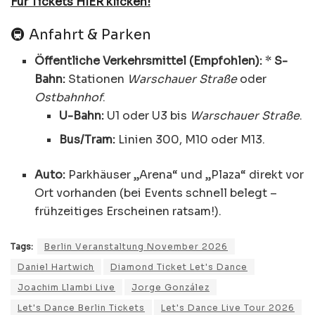
Für Tickets HIER klicken!
🚇 Anfahrt & Parken
Öffentliche Verkehrsmittel (Empfohlen):
*
S-
Bahn:
Stationen
Warschauer Straße
oder
Ostbahnhof
.
U-Bahn:
U1 oder U3 bis
Warschauer Straße
.
Bus/Tram:
Linien 300, M10 oder M13.
Auto:
Parkhäuser „Arena“ und „Plaza“ direkt vor
Ort vorhanden (bei Events schnell belegt –
frühzeitiges Erscheinen ratsam!).
Tags:
Berlin Veranstaltung November 2026
Daniel Hartwich
Diamond Ticket Let's Dance
Joachim Llambi Live
Jorge González
Let's Dance Berlin Tickets
Let's Dance Live Tour 2026