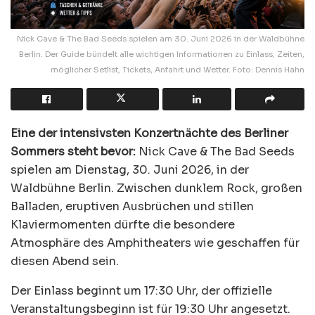
Nick Cave & The Bad Seeds spielen am 30. Juni 2026 in der Waldbühne
Berlin. Der Guide bündelt alle wichtigen Informationen zu Einlass, Zeiten,
möglicher Setlist, Tickets, Anfahrt und Wetter. Foto: Dennis Hahn
Eine der intensivsten Konzertnächte des Berliner
Sommers steht bevor:
Nick Cave & The Bad Seeds
spielen am Dienstag, 30. Juni 2026, in der
Waldbühne Berlin. Zwischen dunklem Rock, großen
Balladen, eruptiven Ausbrüchen und stillen
Klaviermomenten dürfte die besondere
Atmosphäre des Amphitheaters wie geschaffen für
diesen Abend sein.
Der Einlass beginnt um 17:30 Uhr, der offizielle
Veranstaltungsbeginn ist für 19:30 Uhr angesetzt.