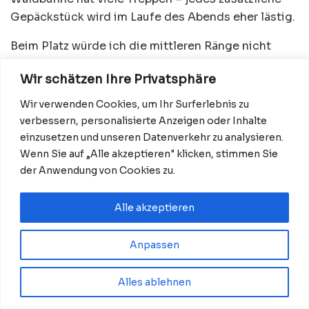
Gepäckstück wird im Laufe des Abends eher lästig.
Beim Platz würde ich die mittleren Ränge nicht
unterschätzen. Nick Cave lebt zwar von der Nähe
Wir schätzen Ihre Privatsphäre
zum Publikum, gleichzeitig entfalten Licht, Band
und die besondere Kulisse der Waldbühne aus
Wir verwenden Cookies, um Ihr Surferlebnis zu
etwas größerer Entfernung ihre ganze Wirkung.
verbessern, personalisierte Anzeigen oder Inhalte
einzusetzen und unseren Datenverkehr zu analysieren.
Und vor allem: Nicht auf eine Vorband verlassen.
Wenn Sie auf „Alle akzeptieren" klicken, stimmen Sie
Nach aktuellem Stand kann die Show bereits um
der Anwendung von Cookies zu.
19:30 Uhr beginnen.
Alle akzeptieren
Fazit: Die Waldbühne ist wie geschaffen
Anpassen
für Nick Cave
Nick Cave & The Bad Seeds brauchen keine riesige
Alles ablehnen
Effektshow, um einen Ort wie die Waldbühne zu