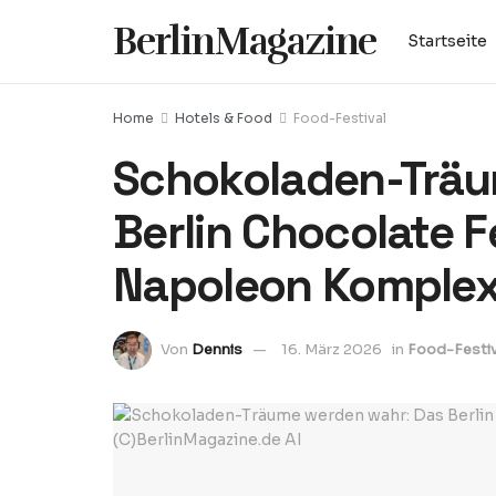
BerlinMagazine
Startseite
Home
Hotels & Food
Food-Festival
Schokoladen-Träu
Berlin Chocolate F
Napoleon Komple
Von
Dennis
16. März 2026
in
Food-Festiv