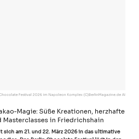
Chocolate Festival 2026 im Napoleon Komplex (C)BerlinMagazine.de AI
akao-Magie: Süße Kreationen, herzhafte
Masterclasses in Friedrichshain
t sich am 21. und 22. März 2026 in das ultimative