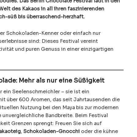
odies. Das Berlin Chocolate Festival lädt in den
elt des Kakaos in all ihren faszinierenden
sch-süß bis überraschend-herzhaft.
cher Schokoladen-Kenner oder einfach nur
rlebnisse sind: Dieses Festival vereint
ivität und puren Genuss in einer einzigartigen
olade: Mehr als nur eine Süßigkeit
r ein Seelenschmeichler – sie ist ein
t über 600 Aromen, das seit Jahrtausenden die
rituellen Nutzung bei den Maya bis zur modernen
 unvergleichliche Bandbreite. Beim Festival
gkeit Grenzen sprengt: Freuen Sie sich auf
Kakaoteig
,
Schokoladen-Gnocchi
oder die kühne