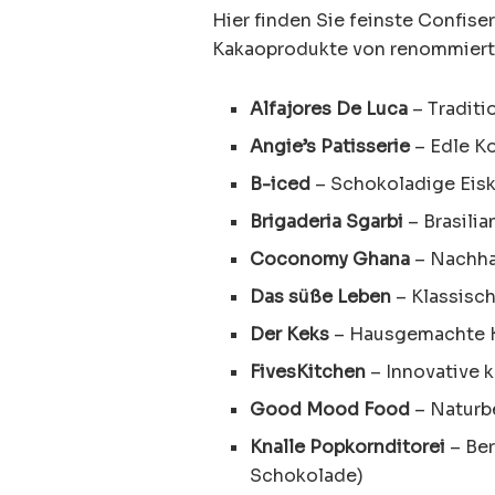
Hier finden Sie feinste Confise
Kakaoprodukte von renommiert
Alfajores De Luca
– Traditi
Angie’s Patisserie
– Edle K
B-iced
– Schokoladige Eis
Brigaderia Sgarbi
– Brasilia
Coconomy Ghana
– Nachha
Das süße Leben
– Klassisc
Der Keks
– Hausgemachte K
FivesKitchen
– Innovative k
Good Mood Food
– Naturb
Knalle Popkornditorei
– Ber
Schokolade)