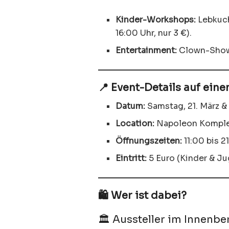
Kinder-Workshops:
Lebkuch
16:00 Uhr, nur 3 €).
Entertainment:
Clown-Shows
📍 Event-Details auf eine
Datum:
Samstag, 21. März &
Location:
Napoleon Komplex
Öffnungszeiten:
11:00 bis 2
Eintritt:
5 Euro (Kinder & Jug
🛍️ Wer ist dabei?
🏛️ Aussteller im Innenbe