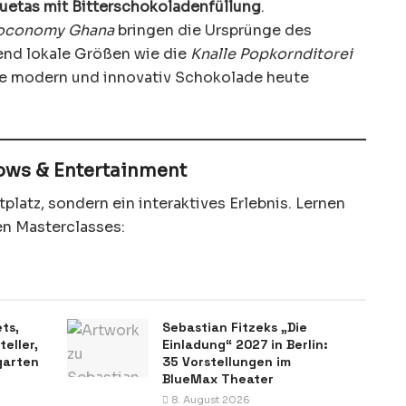
etas mit Bitterschokoladenfüllung
.
oconomy Ghana
bringen die Ursprünge des
rend lokale Größen wie die
Knalle Popkornditorei
ie modern und innovativ Schokolade heute
hows & Entertainment
ktplatz, sondern ein interaktives Erlebnis. Lernen
en Masterclasses:
ets,
Sebastian Fitzeks „Die
eller,
Einladung“ 2027 in Berlin:
garten
35 Vorstellungen im
BlueMax Theater
8. August 2026