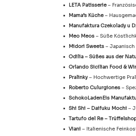
LETA Patisserie
– Französis
Mama’s Küche
– Hausgemach
Manufaktura Czekolady u D
Meo Meos
– Süße Köstlich
Midori Sweets
– Japanisch 
Odilia – Süßes aus der Nat
Orlando Sicilian Food & Wi
Pralinky
– Hochwertige Pra
Roberto Culurgiones
– Spez
SchokoLadenEis Manufakt
Shi Shi – Daifuku Mochi
– J
Tartufo del Re – Trüffelsho
Viani
– Italienische Feinkos