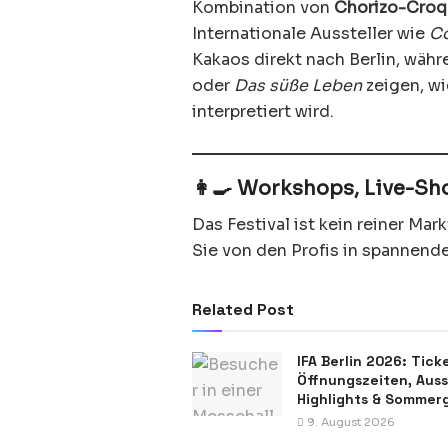
Kombination von
Chorizo-Croqu
Internationale Aussteller wie
C
Kakaos direkt nach Berlin, wäh
oder
Das süße Leben
zeigen, w
interpretiert wird.
👩‍🍳 Workshops, Live-S
Das Festival ist kein reiner Mar
Sie von den Profis in spannend
Related Post
IFA Berlin 2026: Tick
Öffnungszeiten, Ausst
Highlights & Sommer
9. August 2026