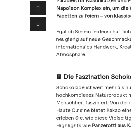
Paradies für Naschkatzen und Fo
Napoleon Komplex ein, um die W
Facetten zu feiern – von klassi
Egal ob Sie ein leidenschaftli
neugierig auf neue Geschmackse
internationales Handwerk, Kreat
Atmosphäre.
🍫 Die Faszination Schok
Schokolade ist weit mehr als nu
hochkomplexes Naturprodukt mi
Menschheit fasziniert. Von der 
Haute Cuisine bietet Kakao eine
erleben Sie, wie diese Vielseiti
Highlights wie
Panzerotti aus 