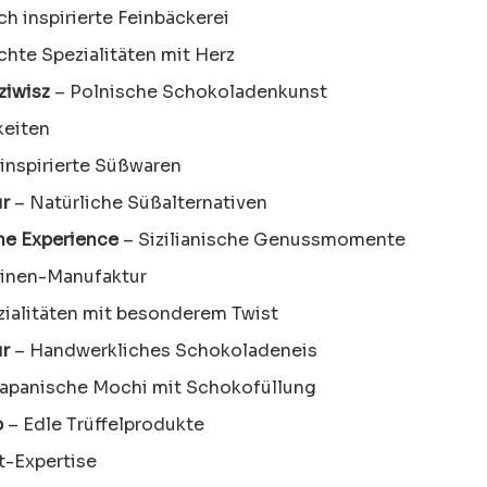
ch inspirierte Feinbäckerei
te Spezialitäten mit Herz
ziwisz
– Polnische Schokoladenkunst
keiten
inspirierte Süßwaren
ur
– Natürliche Süßalternativen
ne Experience
– Sizilianische Genussmomente
linen-Manufaktur
ialitäten mit besonderem Twist
ur
– Handwerkliches Schokoladeneis
apanische Mochi mit Schokofüllung
p
– Edle Trüffelprodukte
t-Expertise