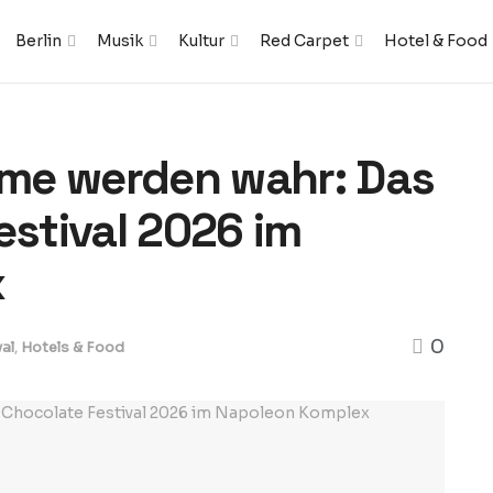
Berlin
Musik
Kultur
Red Carpet
Hotel & Food
me werden wahr: Das
estival 2026 im
x
0
al
,
Hotels & Food