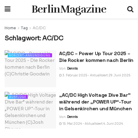
BerlinMagazine
Home
Tag
AC/DC
Schlagwort:
AC/DC
AC/DC – Power Up Tour 2025 –
KONZERT-ANKÜNDIGUNG
Die Rocker kommen nach Berlin
Von
Dennis
3. Februar 2025 - Aktualisiert 29. Juni 2025
„AC/DC High Voltage Dive Bar”
AUSFLÜGE
während der „POWER UP“-Tour
in Gelsenkirchen und München
Von
Dennis
15. Mai 2024 - Aktualisiert 4. Juni 2024