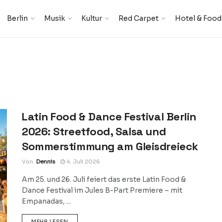
Berlin
Musik
Kultur
Red Carpet
Hotel & Food
Latin Food & Dance Festival Berlin
2026: Streetfood, Salsa und
Sommerstimmung am Gleisdreieck
Von
Dennis
4. Juli 2026
Am 25. und 26. Juli feiert das erste Latin Food &
Dance Festival im Jules B-Part Premiere – mit
Empanadas, ...
DETAILS
MEHR LESEN