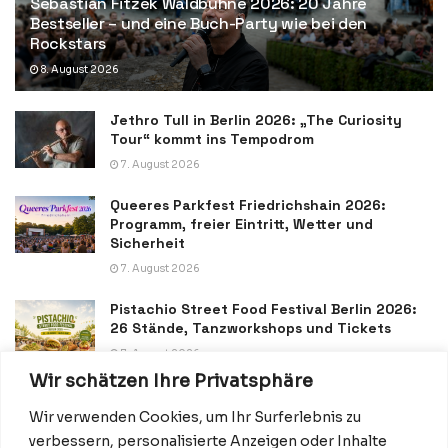
Sebastian Fitzek Waldbühne 2026: 20 Jahre
Bestseller – und eine Buch-Party wie bei den
Rockstars
8. August 2026
Jethro Tull in Berlin 2026: „The Curiosity
Tour“ kommt ins Tempodrom
7. August 2026
Queeres Parkfest Friedrichshain 2026:
Programm, freier Eintritt, Wetter und
Sicherheit
7. August 2026
Pistachio Street Food Festival Berlin 2026:
26 Stände, Tanzworkshops und Tickets
7. August 2026
Wir schätzen Ihre Privatsphäre
Wir verwenden Cookies, um Ihr Surferlebnis zu
verbessern, personalisierte Anzeigen oder Inhalte