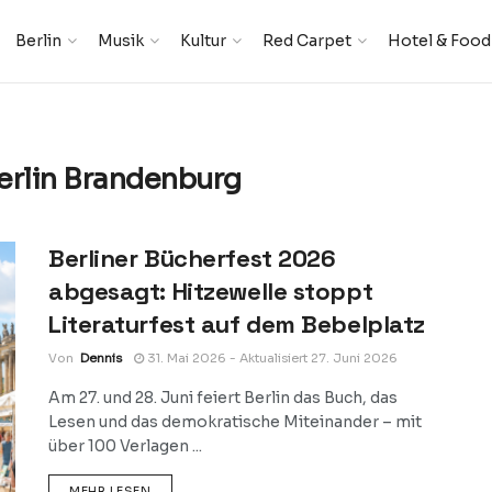
Berlin
Musik
Kultur
Red Carpet
Hotel & Food
erlin Brandenburg
Berliner Bücherfest 2026
abgesagt: Hitzewelle stoppt
Literaturfest auf dem Bebelplatz
Von
Dennis
31. Mai 2026 - Aktualisiert 27. Juni 2026
Am 27. und 28. Juni feiert Berlin das Buch, das
Lesen und das demokratische Miteinander – mit
über 100 Verlagen ...
DETAILS
MEHR LESEN