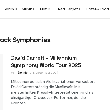
Berlin
Musik
Kultur
Red Carpet
Hotel & Food
 Rock Symphonies
David Garrett – Millennium
Symphony World Tour 2025
Von
Dennis
3. Dezember 2024
Mit seinen genialen Violinvariationen verzaubert
David Garrett ständig die Musikwelt. Mit
meisterhaften Klassik-Interpretationen und als
einzigartiger Crossover-Performer, der die
Grenzen ...