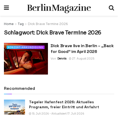
BerlinMagazine
Home
Tag
Dick Brave Termine 2026
Schlagwort:
Dick Brave Termine 2026
Dick Brave live in Berlin – „Back
KONZERT-ANKÜNDIGUNG
for Good“ im April 2026
Von
Dennis
27. August 2025
Recommended
Tegeler Hafenfest 2026: Aktuelles
Programm, freier Eintritt und Anfahrt
15. Juli 2026 - Aktualisiert 17. Juli 2026