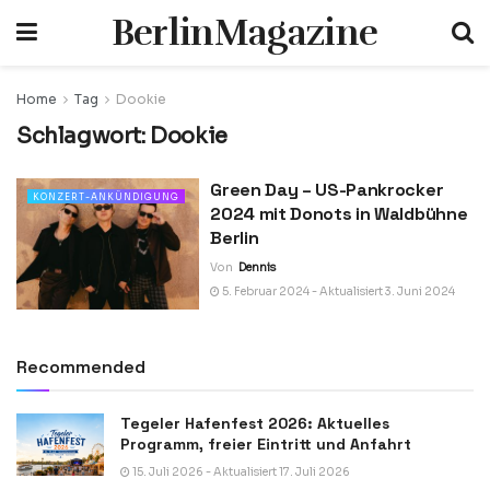
BerlinMagazine
Home
Tag
Dookie
Schlagwort:
Dookie
Green Day – US-Pankrocker
KONZERT-ANKÜNDIGUNG
2024 mit Donots in Waldbühne
Berlin
Von
Dennis
5. Februar 2024 - Aktualisiert 3. Juni 2024
Recommended
Tegeler Hafenfest 2026: Aktuelles
Programm, freier Eintritt und Anfahrt
15. Juli 2026 - Aktualisiert 17. Juli 2026