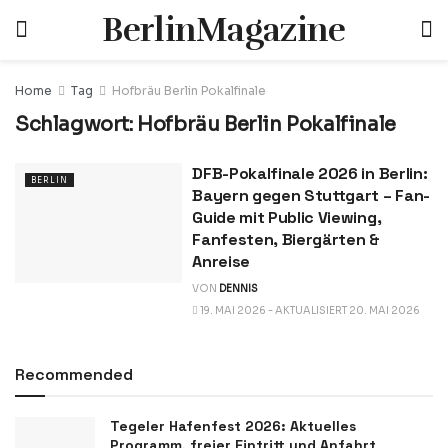
BerlinMagazine
Home
Tag
Hofbräu Berlin Pokalfinale
Schlagwort:
Hofbräu Berlin Pokalfinale
DFB-Pokalfinale 2026 in Berlin:
BERLIN
Bayern gegen Stuttgart – Fan-
Guide mit Public Viewing,
Fanfesten, Biergärten &
Anreise
VON
DENNIS
19. MAI 2026 - AKTUALISIERT 20. MAI 2026
Recommended
Tegeler Hafenfest 2026: Aktuelles
Programm, freier Eintritt und Anfahrt