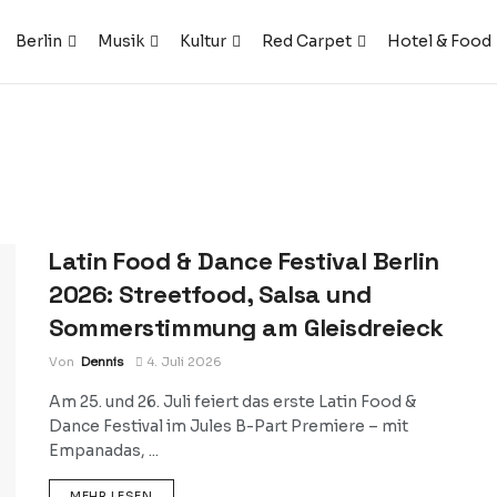
Berlin
Musik
Kultur
Red Carpet
Hotel & Food
Latin Food & Dance Festival Berlin
2026: Streetfood, Salsa und
Sommerstimmung am Gleisdreieck
Von
Dennis
4. Juli 2026
Am 25. und 26. Juli feiert das erste Latin Food &
Dance Festival im Jules B-Part Premiere – mit
Empanadas, ...
DETAILS
MEHR LESEN