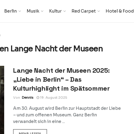
Berlin
Musik
Kultur
Red Carpet
Hotel & Food
n
en Lange Nacht der Museen
Lange Nacht der Museen 2025:
„Liebe in Berlin“ – Das
Kulturhighlight im Spätsommer
Von
Dennis
19. August 2025
Am 30. August wird Berlin zur Hauptstadt der Liebe
– und zum offenen Museum. Ganz Berlin
verwandelt sich in eine ...
DETAILS
MEHR LESEN