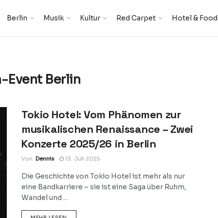
Berlin
Musik
Kultur
Red Carpet
Hotel & Food
-Event Berlin
Tokio Hotel: Vom Phänomen zur
musikalischen Renaissance – Zwei
Konzerte 2025/26 in Berlin
Von
Dennis
13. Juli 2025
Die Geschichte von Tokio Hotel ist mehr als nur
eine Bandkarriere – sie ist eine Saga über Ruhm,
Wandel und ...
DETAILS
MEHR LESEN