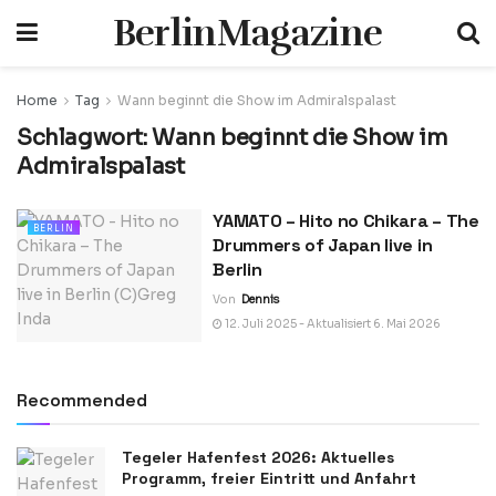
BerlinMagazine
Home
Tag
Wann beginnt die Show im Admiralspalast
Schlagwort:
Wann beginnt die Show im
Admiralspalast
YAMATO – Hito no Chikara – The
BERLIN
Drummers of Japan live in
Berlin
Von
Dennis
12. Juli 2025 - Aktualisiert 6. Mai 2026
Recommended
Tegeler Hafenfest 2026: Aktuelles
Programm, freier Eintritt und Anfahrt