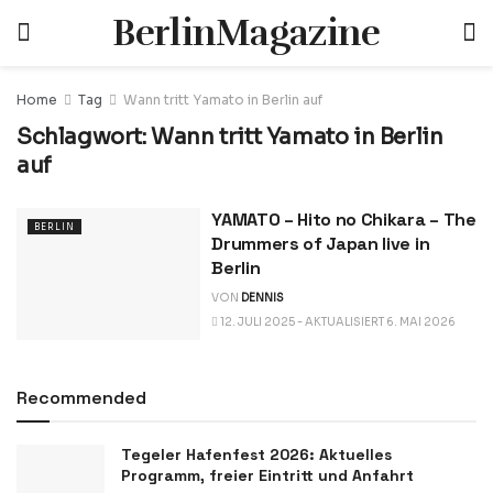
BerlinMagazine
Home
Tag
Wann tritt Yamato in Berlin auf
Schlagwort:
Wann tritt Yamato in Berlin
auf
YAMATO – Hito no Chikara – The
BERLIN
Drummers of Japan live in
Berlin
VON
DENNIS
12. JULI 2025 - AKTUALISIERT 6. MAI 2026
Recommended
Tegeler Hafenfest 2026: Aktuelles
Programm, freier Eintritt und Anfahrt