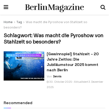
BerlinMagazine
Home
Tag
Was macht die Pyroshow von Stahlzeit so
besonders?
Schlagwort:
Was macht die Pyroshow von
Stahlzeit so besonders?
[Gewinnspiel] Stahlzeit – 20
KONZERT-ANKÜNDIGUNG
Jahre Zeitlos: Die
Jubiläumstour 2025 kommt
nach Berlin
Von
Dennis
30. Oktober 2025 - Aktualisiert 3. Dezember
2025
Recommended