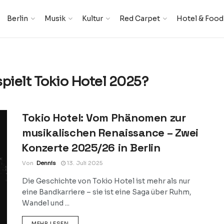
Berlin
Musik
Kultur
Red Carpet
Hotel & Food
spielt Tokio Hotel 2025?
Tokio Hotel: Vom Phänomen zur
musikalischen Renaissance – Zwei
Konzerte 2025/26 in Berlin
Von
Dennis
13. Juli 2025
Die Geschichte von Tokio Hotel ist mehr als nur
eine Bandkarriere – sie ist eine Saga über Ruhm,
Wandel und ...
DETAILS
MEHR LESEN