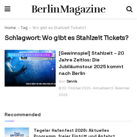
BerlinMagazine
Home
Tag
Wo gibt es Stahlzeit Tickets?
Schlagwort:
Wo gibt es Stahlzeit Tickets?
[Gewinnspiel] Stahlzeit – 20
KONZERT-ANKÜNDIGUNG
Jahre Zeitlos: Die
Jubiläumstour 2025 kommt
nach Berlin
Von
Dennis
30. Oktober 2025 - Aktualisiert 3. Dezember
2025
Recommended
Tegeler Hafenfest 2026: Aktuelles
Programm, freier Eintritt und Anfahrt