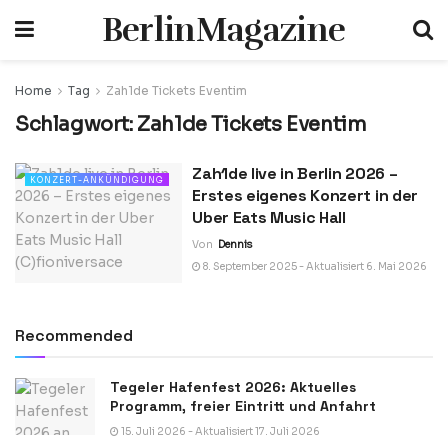
BerlinMagazine
Home
Tag
Zah1de Tickets Eventim
Schlagwort:
Zah1de Tickets Eventim
Zah1de live in Berlin 2026 –
KONZERT-ANKÜNDIGUNG
Erstes eigenes Konzert in der
Uber Eats Music Hall
Von
Dennis
8. September 2025 - Aktualisiert 6. Mai 2026
Recommended
Tegeler Hafenfest 2026: Aktuelles
Programm, freier Eintritt und Anfahrt
15. Juli 2026 - Aktualisiert 17. Juli 2026