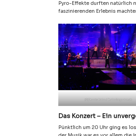
Pyro-Effekte durften natürlich n
faszinierenden Erlebnis machte
(C)Dennis Hahn / BerlinMagazine.de
Das Konzert – Ein unverg
Pünktlich um 20 Uhr ging es los
der Musik war es vor allem die 