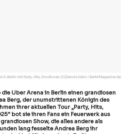
in Berlin mit Party, Hits, Emotionen (C)Dennis Hahn / BerlinMagazine.de
 die Uber Arena in Berlin einen grandiosen
a Berg, der unumstrittenen Königin des
men ihrer aktuellen Tour „Party, Hits,
5“ bot sie ihren Fans ein Feuerwerk aus
grandiosen Show, die alles andere als
tunden lang fesselte Andrea Berg ihr