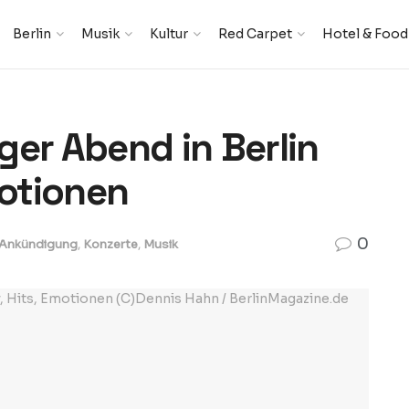
Berlin
Musik
Kultur
Red Carpet
Hotel & Food
ger Abend in Berlin
motionen
0
-Ankündigung
,
Konzerte
,
Musik