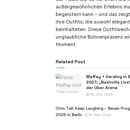
außergewöhnlichen Erlebnis mac
begeistern kann – und das zeigt
ihre Outfits, die sowohl elegan
beinhalteten. Diese Outfitwechs
unglaubliche Bühnenpräsenz wi
Moment.
Related Post
Maffay + Oerding in B
2027: „Nashville Live
der Uber Arena
26. Juni 2026
Chris Tall: Keep Laughing – Neues Pr
2026 in Berlin
19. März 2026