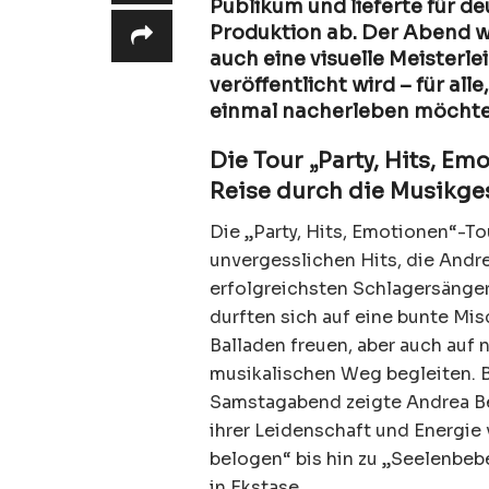
Publikum und lieferte für d
Produktion ab. Der Abend wa
auch eine visuelle Meisterle
veröffentlicht wird – für al
einmal nacherleben möchte
Die Tour „Party, Hits, Em
Reise durch die Musikge
Die „Party, Hits, Emotionen“-T
unvergesslichen Hits, die Andr
erfolgreichsten Schlagersänge
durften sich auf eine bunte Mi
Balladen freuen, aber auch auf 
musikalischen Weg begleiten. B
Samstagabend zeigte Andrea Berg
ihrer Leidenschaft und Energie
belogen“ bis hin zu „Seelenbeb
in Ekstase.