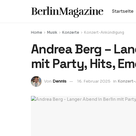
BerlinMagazine
Startseite
Home
Musik
Konzerte
Konzert-Ankündigung
Andrea Berg – Lan
mit Party, Hits, E
Von
Dennis
16. Februar 2025
in
Konzert