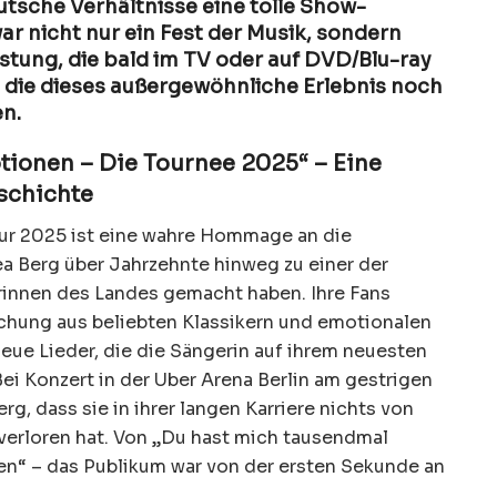
eutsche Verhältnisse eine tolle Show-
r nicht nur ein Fest der Musik, sondern
istung, die bald im TV oder auf DVD/Blu-ray
le, die dieses außergewöhnliche Erlebnis noch
n.
otionen – Die Tournee 2025“ – Eine
schichte
our 2025 ist eine wahre Hommage an die
ea Berg über Jahrzehnte hinweg zu einer der
rinnen des Landes gemacht haben. Ihre Fans
schung aus beliebten Klassikern und emotionalen
neue Lieder, die die Sängerin auf ihrem neuesten
ei Konzert in der Uber Arena Berlin am gestrigen
, dass sie in ihrer langen Karriere nichts von
 verloren hat. Von „Du hast mich tausendmal
en“ – das Publikum war von der ersten Sekunde an