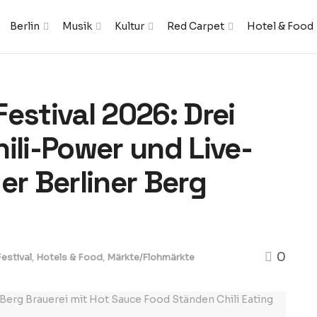
Berlin
Musik
Kultur
Red Carpet
Hotel & Food
 Festival 2026: Drei
ili-Power und Live-
er Berliner Berg
0
estival
,
Hotels & Food
,
Märkte/Flohmärkte