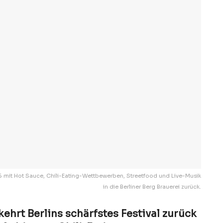
2026 mit Hot Sauce, Chili-Eating-Wettbewerben, Streetfood und Live-Musik
in die Berliner Berg Brauerei zurück.
kehrt Berlins schärfstes Festival zurück