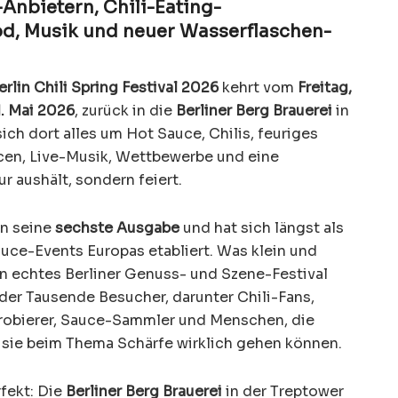
Anbietern, Chili-Eating-
d, Musik und neuer Wasserflaschen-
erlin Chili Spring Festival 2026
kehrt vom
Freitag,
1. Mai 2026
, zurück in die
Berliner Berg Brauerei
in
ich dort alles um Hot Sauce, Chilis, feuriges
cen, Live-Musik, Wettbewerbe und eine
r aushält, sondern feiert.
in seine
sechste Ausgabe
und hat sich längst als
ce-Events Europas etabliert. Was klein und
 ein echtes Berliner Genuss- und Szene-Festival
er Tausende Besucher, darunter Chili-Fans,
Probierer, Sauce-Sammler und Menschen, die
t sie beim Thema Schärfe wirklich gehen können.
fekt: Die
Berliner Berg Brauerei
in der Treptower