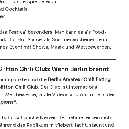
e
mit Kinderspielbereich
nd Cocktails
men
as Festival besonders. Man kann es als Food-
lmarkt für Hot Sauce, als Sommerwochenende im
sames Event mit Shows, Musik und Wettbewerben.
lifton Chili Club: Wenn Berlin brennt
grammpunkte sind die
Berlin Amateur Chili Eating
lifton Chili Club
. Der Club ist international
i-Wettbewerbe, virale Videos und Auftritte in der
mpions“
.
ichts für schwache Nerven: Teilnehmer essen sich
ährend das Publikum mitfiebert, lacht, staunt und