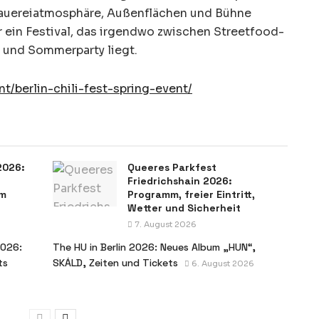
Brauereiatmosphäre, Außenflächen und Bühne
 ein Festival, das irgendwo zwischen Streetfood-
und Sommerparty liegt.
ent/berlin-chili-fest-spring-event/
 2026:
Queeres Parkfest
Friedrichshain 2026:
om
Programm, freier Eintritt,
Wetter und Sicherheit
7. August 2026
2026:
The HU in Berlin 2026: Neues Album „HUN“,
ts
SKÁLD, Zeiten und Tickets
6. August 2026