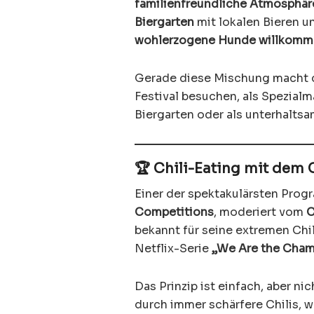
familienfreundliche Atmosphär
Biergarten
mit lokalen Bieren u
wohlerzogene Hunde willkom
Gerade diese Mischung macht d
Festival besuchen, als Spezia
Biergarten oder als unterhalt
🏆 Chili-Eating mit dem C
Einer der spektakulärsten Pro
Competitions
, moderiert vom
C
bekannt für seine extremen Chil
Netflix-Serie
„We Are the Cha
Das Prinzip ist einfach, aber n
durch immer schärfere Chilis, w