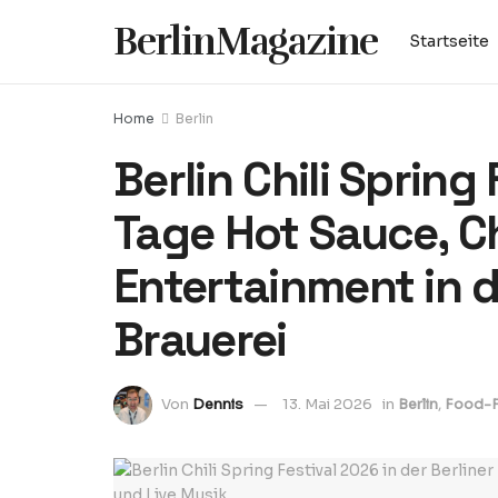
BerlinMagazine
Startseite
Home
Berlin
Berlin Chili Spring
Tage Hot Sauce, Ch
Entertainment in d
Brauerei
Von
Dennis
13. Mai 2026
in
Berlin
,
Food-F