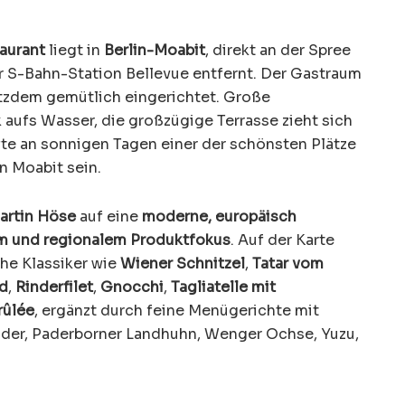
aurant
liegt in
Berlin-Moabit
, direkt an der Spree
 S-Bahn-Station Bellevue entfernt. Der Gastraum
otzdem gemütlich eingerichtet. Große
 aufs Wasser, die großzügige Terrasse zieht sich
te an sonnigen Tagen einer der schönsten Plätze
in Moabit sein.
artin Höse
auf eine
moderne, europäisch
em und regionalem Produktfokus
. Auf der Karte
he Klassiker wie
Wiener Schnitzel
,
Tatar vom
ad
,
Rinderfilet
,
Gnocchi
,
Tagliatelle mit
rûlée
, ergänzt durch feine Menügerichte mit
nder, Paderborner Landhuhn, Wenger Ochse, Yuzu,