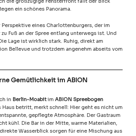
h die großzügige Fensterfront fällt der Blick
i Regen ein schönes Panorama.
 Perspektive eines Charlottenburgers, der im
u Fuß an der Spree entlang unterwegs ist. Und
e Lage ist wirklich stark. Ruhig, direkt am
tion Bellevue und trotzdem angenehm abseits vom
rne Gemütlichkeit im ABION
ch in
Berlin-Moabit
im
ABION Spreebogen
s Haus betritt, merkt schnell: Hier geht es nicht um
 entspannte, gepflegte Atmosphäre. Der Gastraum
ht kühl. Die Bar in der Mitte, warme Materialien,
 direkte Wasserblick sorgen für eine Mischung aus