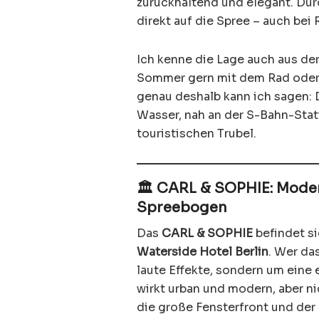
zurückhaltend und elegant. Durc
direkt auf die Spree – auch be
Ich kenne die Lage auch aus der
Sommer gern mit dem Rad oder z
genau deshalb kann ich sagen: Di
Wasser, nah an der S-Bahn-Sta
touristischen Trubel.
🏛️ CARL & SOPHIE: Mode
Spreebogen
Das
CARL & SOPHIE
befindet si
Waterside Hotel Berlin
. Wer da
laute Effekte, sondern um eine
wirkt urban und modern, aber nic
die große Fensterfront und der