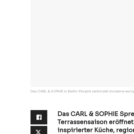
Das CARL & SOPHIE in Berlin-Moabit verbindet moderne europä
Das CARL & SOPHIE Spree
Terrassensaison eröffne
inspirierter Küche, regi