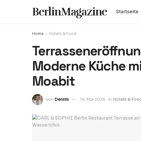
BerlinMagazine
Startseite
Home
Hotels & Food
Terrasseneröffnun
Moderne Küche mit 
Moabit
Von
Dennis
19. Mai 2026
in
Hotels & Foo