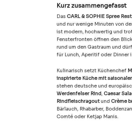
Kurz zusammengefasst
Das
CARL & SOPHIE Spree Rest
und nur wenige Minuten von der
ist modern, hochwertig und tr
Fensterfronten öffnen den Blick
rund um den Gastraum und dürf
für Lunch, Aperitif oder Dinner 
Kulinarisch setzt Küchenchef
M
inspirierte Küche mit saisonal
stehen deutsche und europäisc
Werdenfelser Rind
,
Caesar Sal
Rindfleischragout
und
Crème b
Bärlauch, Rhabarber, Boddenza
Comté oder Ketjap Manis.