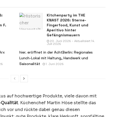
ß:
Kitchenparty im THE
KNAST 2026: Sterne-
n F.
Fingerfood, Kunst und
Aperitivo hinter
Gefängnismauern
20. Juni 2026 - Aktualisiert 14.
Juli 2026
Arx
hier. eröffnet in der AchtBerlin: Regionales
Lunch-Lokal mit Haltung, Handwerk und
Saisonalität
26
1. Juni 2026
us auf hochwertige Produkte, viele davon mit
-Qualität
. Küchenchef Martin Höse stellte das
ch vor und rückte dabei genau diesen
punkt: gute Produkte, klare Herkunft, sorgfältige