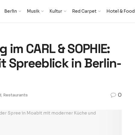
Berlin
Musik
Kultur
Red Carpet
Hotel & Food
g im CARL & SOPHIE:
Spreeblick in Berlin-
0
d
,
Restaurants