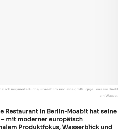
isch inspirierte Küche, Spreeblick und eine großzügige Terrasse direkt
am Wasser.
 Restaurant in Berlin-Moabit hat seine
t – mit moderner europäisch
onalem Produktfokus, Wasserblick und