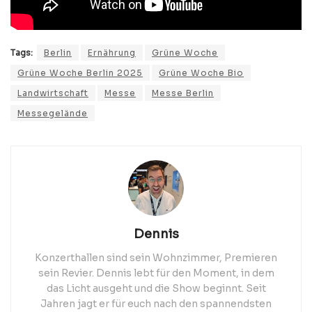
Tags:
Berlin
Ernährung
Grüne Woche
Grüne Woche Berlin 2025
Grüne Woche Bio
Landwirtschaft
Messe
Messe Berlin
Messegelände
Dennis
Konzerthallen sind sein Wohnzimmer, Premieren
sein Revier. Dennis lebt für den Moment, in dem
das Licht ausgeht und die Show beginnt. Seit
Jahren jagt er für euch nach den spannendsten