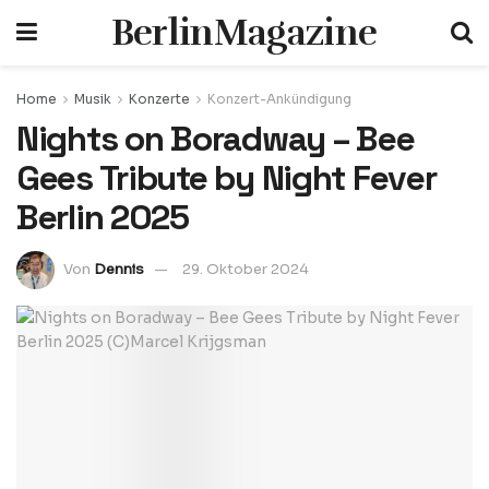
BerlinMagazine
Home
Musik
Konzerte
Konzert-Ankündigung
Nights on Boradway – Bee
Gees Tribute by Night Fever
Berlin 2025
Von
Dennis
29. Oktober 2024