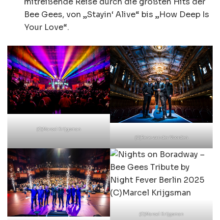
mitreißende Reise durch die größten Hits der
Bee Gees, von „Stayin‘ Alive“ bis „How Deep Is
Your Love“.
(C)Marcel Krijgsman
(C)Rene van der Voorden
(C)Marcel Krijgsman