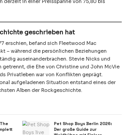
 derzeit in einer Preisspanne von 75,80 bis
chichte geschrieben hat
77 erschien, befand sich Fleetwood Mac
kt – während die persönlichen Beziehungen
ständig auseinanderbrachen. Stevie Nicks und
 getrennt, die Ehe von Christine und John McVie
ds Privatleben war von Konflikten geprägt.
nal aufgeladenen Situation entstand eines der
chsten Alben der Rockgeschichte.
„The
Pet Shop Boys Berlin 2026:
mplett
Der große Guide zur
Waldbühne mit Einlass,