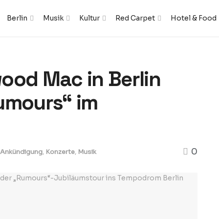
Berlin
Musik
Kultur
Red Carpet
Hotel & Food
ood Mac in Berlin
umours“ im
0
-Ankündigung
,
Konzerte
,
Musik