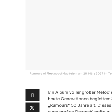
Rumours of Fleetwood Mac feiern am 28. März 2027 im T
Ein Album voller großer Melodi
heute Generationen begleiten:
„Rumours“ 50 Jahre alt. Diese
einer großen Deutschlandtour 