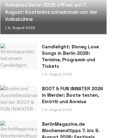
Volksbad Berlin 2026 öffnet am 7.
August: Kostenlos schwimmen vor der
Volksbühne
6. August 2026
Candlelight: Disney Love
Songs in Berlin 2026:
Termine, Programm und
Tickets
6. August 2026
BOOT & FUN INWATER 2026
in Werder: Boote testen,
Eintritt und Anreise
6. August 2026
BerlinMagazine.de
Wochenendtipps 7. bis 9.
August 2026: Festivals,