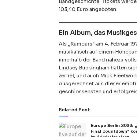
Bandgeschichte. Tickets werden
103,40 Euro angeboten.
Ein Album, das Musikges
Als „Rumours“ am 4. Februar 19
musikalisch auf einem Höhepun
innerhalb der Band nahezu voll
Lindsey Buckingham hatten sich
zerfiel, und auch Mick Fleetwoo
Ausgerechnet aus dieser emotio
geschlossensten und erfolgrei
Related Post
Europe Berlin 2026: 
Final Countdown“ ko
im Admiralspalast