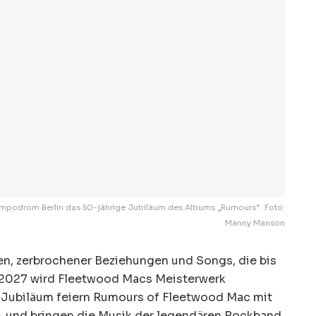
empodrom Berlin das 50-jährige Jubiläum des Albums „Rumours“. Foto:
Manny Manson
en, zerbrochener Beziehungen und Songs, die bis
 2027 wird Fleetwood Macs Meisterwerk
s Jubiläum feiern Rumours of Fleetwood Mac mit
– und bringen die Musik der legendären Rockband