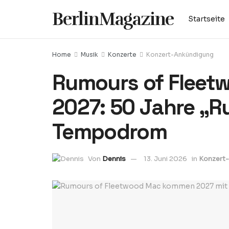
BerlinMagazine
Startseite
Home
Musik
Konzerte
Konzert-Ankündigung
Rumours of Fleetw
2027: 50 Jahre „R
Tempodrom
Von
Dennis
13. Juni 2026
in
Konzert