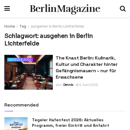
BerlinMagazine
Home
Tag
ausgehen in Berlin Lichterfelde
Schlagwort:
ausgehen in Berlin
Lichterfelde
The Knast Berlin: Kulinarik,
HOTELS & FOOD
Kultur und Charakter hinter
Gefängnismauern – nur für
Erwachsene
Von
Dennis
4. Juni 2025
Recommended
Tegeler Hafenfest 2026: Aktuelles
Programm, freier Eintritt und Anfahrt