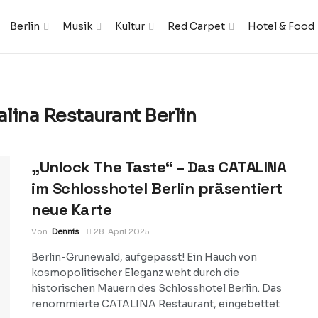
Berlin
Musik
Kultur
Red Carpet
Hotel & Food
lina Restaurant Berlin
„Unlock The Taste“ – Das CATALINA
im Schlosshotel Berlin präsentiert
neue Karte
Von
Dennis
28. April 2025
Berlin-Grunewald, aufgepasst! Ein Hauch von
kosmopolitischer Eleganz weht durch die
historischen Mauern des Schlosshotel Berlin. Das
renommierte CATALINA Restaurant, eingebettet