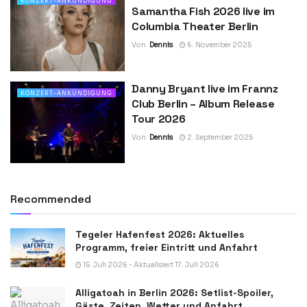
KONZERT-ANKÜNDIGUNG
Samantha Fish 2026 live im
Columbia Theater Berlin
Von
Dennis
6. November 2025
Danny Bryant live im Frannz
KONZERT-ANKÜNDIGUNG
Club Berlin – Album Release
Tour 2026
Von
Dennis
2. September 2025
Recommended
Tegeler Hafenfest 2026: Aktuelles
Programm, freier Eintritt und Anfahrt
15. Juli 2026 - Aktualisiert 17. Juli 2026
Alligatoah in Berlin 2026: Setlist-Spoiler,
Gäste, Zeiten, Wetter und Anfahrt