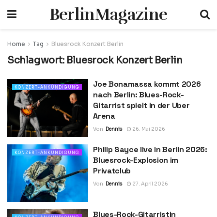
BerlinMagazine
Home
Tag
Bluesrock Konzert Berlin
Schlagwort:
Bluesrock Konzert Berlin
Joe Bonamassa kommt 2026
KONZERT-ANKÜNDIGUNG
nach Berlin: Blues-Rock-
Gitarrist spielt in der Uber
Arena
Von
Dennis
26. Mai 2026
Philip Sayce live in Berlin 2026:
KONZERT-ANKÜNDIGUNG
Bluesrock-Explosion im
Privatclub
Von
Dennis
27. April 2026
Blues-Rock-Gitarristin