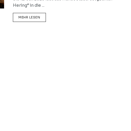
Hering“ in die ...
DETAILS
MEHR LESEN