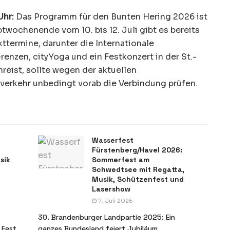
Uhr:
Das Programm für den Bunten Hering 2026 ist
twochenende vom 10. bis 12. Juli gibt es bereits
kttermine, darunter die Internationale
enzen, cityYoga und ein Festkonzert in der St.-
nreist, sollte wegen der aktuellen
verkehr unbedingt vorab die Verbindung prüfen.
Wasserfest
Fürstenberg/Havel 2026:
sik
Sommerfest am
Schwedtsee mit Regatta,
Musik, Schützenfest und
Lasershow
7. Juli 2026
30. Brandenburger Landpartie 2025: Ein
 Fest
ganzes Bundesland feiert Jubiläum