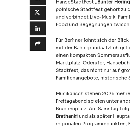
HanseStadtFest
„Bunter Hering
polnische Stadtfest gehört zu
und verbindet Live-Musik, Fam
Food und Begegnungen zwischen
Für Berliner lohnt sich der Blic
mit der Bahn grundsätzlich gu
einen kompakten Sommerausflug
Marktplatz, Oderufer, Hansebüh
Stadtfest, das nicht nur auf gr
Familienangebote, historische 
Musikalisch stehen 2026 mehr
Freitagabend spielen unter an
Brunnenplatz. Am Samstag fol
Brathanki
und als später Haupta
regionalen Programmpunkten,