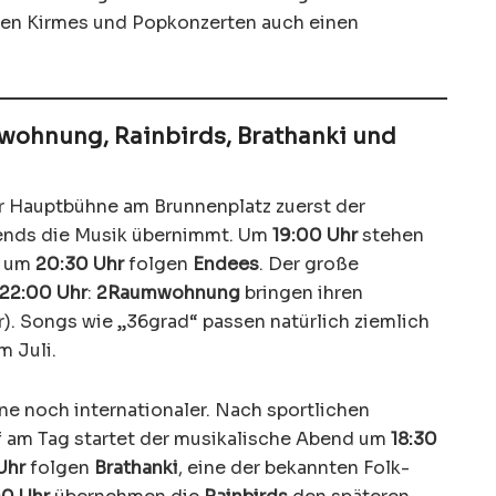
en Kirmes und Popkonzerten auch einen
hnung, Rainbirds, Brathanki und
r Hauptbühne am Brunnenplatz zuerst der
bends die Musik übernimmt. Um
19:00 Uhr
stehen
, um
20:30 Uhr
folgen
Endees
. Der große
22:00 Uhr
:
2Raumwohnung
bringen ihren
). Songs wie „36grad“ passen natürlich ziemlich
m Juli.
e noch internationaler. Nach sportlichen
am Tag startet der musikalische Abend um
18:30
Uhr
folgen
Brathanki
, eine der bekannten Folk-