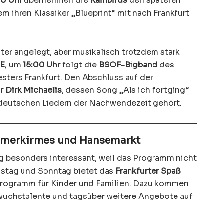
00 Uhr
übernehmen die
Rainbirds
den späteren
 ihren Klassiker „Blueprint“ mit nach Frankfurt
ter angelegt, aber musikalisch trotzdem stark
E
, um
15:00 Uhr
folgt die
BSOF-Bigband
des
ters Frankfurt. Den Abschluss auf der
r
Dirk Michaelis
, dessen Song „Als ich fortging“
 deutschen Liedern der Nachwendezeit gehört.
merkirmes und Hansemarkt
ng besonders interessant, weil das Programm nicht
stag und Sonntag bietet das
Frankfurter Spaß
programm für Kinder und Familien. Dazu kommen
uchstalente und tagsüber weitere Angebote auf