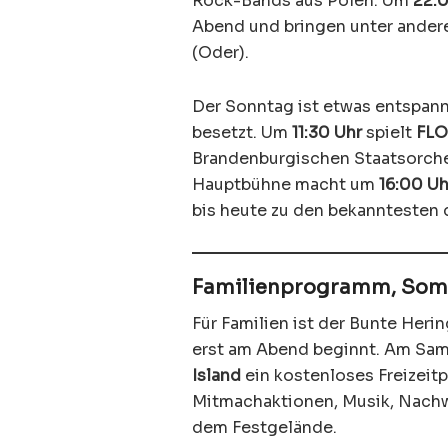
Rock-Bands aus Polen. Um
22:
Abend und bringen unter anderem
(Oder).
Der Sonntag ist etwas entspann
besetzt. Um
11:30 Uhr
spielt
FLO
Brandenburgischen Staatsorches
Hauptbühne macht um
16:00 Uh
bis heute zu den bekanntesten
Familienprogramm, Som
Für Familien ist der Bunte Heri
erst am Abend beginnt. Am Sam
Island
ein kostenloses Freizeit
Mitmachaktionen, Musik, Nachw
dem Festgelände.