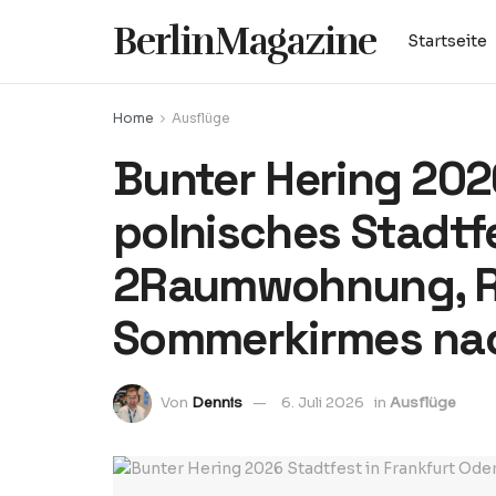
BerlinMagazine
Startseite
Home
Ausflüge
Bunter Hering 202
polnisches Stadtf
2Raumwohnung, R
Sommerkirmes nac
Von
Dennis
6. Juli 2026
in
Ausflüge