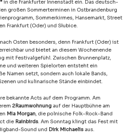
“
in die Frankfurter Innenstadt ein. Das deutsch-
 den großen Sommerterminen in Ostbrandenburg
ilienprogramm, Sommerkirmes, Hansemarkt, Street
 Frankfurt (Oder) und Słubice.
k nach Osten besonders, denn Frankfurt (Oder) ist
t erreichbar und bietet an diesem Wochenende
 mit Festivalgefühl. Zwischen Brunnenplatz,
ne und weiteren Spielorten entsteht ein
oße Namen setzt, sondern auch lokale Bands,
Szenen und kulinarische Stände einbindet.
ere bekannte Acts auf dem Programm. Am
derem
2Raumwohnung
auf der Hauptbühne am
gen
Mia Morgan
, die polnische Folk-Rock-Band
ct die
Rainbirds
. Am Sonntag klingt das Fest mit
 Bigband-Sound und
Dirk Michaelis
aus.