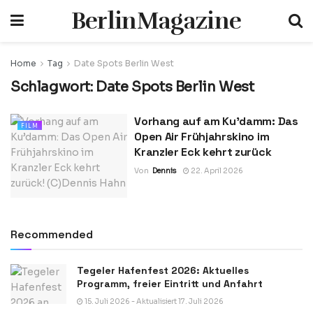
BerlinMagazine
Home
Tag
Date Spots Berlin West
Schlagwort:
Date Spots Berlin West
Vorhang auf am Ku’damm: Das
FILM
Open Air Frühjahrskino im
Kranzler Eck kehrt zurück
Von
Dennis
22. April 2026
Recommended
Tegeler Hafenfest 2026: Aktuelles
Programm, freier Eintritt und Anfahrt
15. Juli 2026 - Aktualisiert 17. Juli 2026