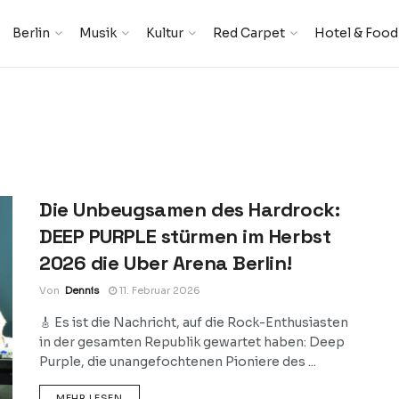
Berlin
Musik
Kultur
Red Carpet
Hotel & Food
Die Unbeugsamen des Hardrock:
DEEP PURPLE stürmen im Herbst
2026 die Uber Arena Berlin!
Von
Dennis
11. Februar 2026
🎸 Es ist die Nachricht, auf die Rock-Enthusiasten
in der gesamten Republik gewartet haben: Deep
Purple, die unangefochtenen Pioniere des ...
DETAILS
MEHR LESEN