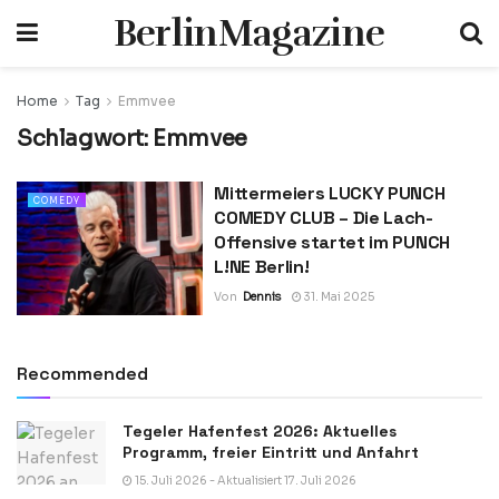
BerlinMagazine
Home
Tag
Emmvee
Schlagwort:
Emmvee
Mittermeiers LUCKY PUNCH
COMEDY
COMEDY CLUB – Die Lach-
Offensive startet im PUNCH
L!NE Berlin!
Von
Dennis
31. Mai 2025
Recommended
Tegeler Hafenfest 2026: Aktuelles
Programm, freier Eintritt und Anfahrt
15. Juli 2026 - Aktualisiert 17. Juli 2026