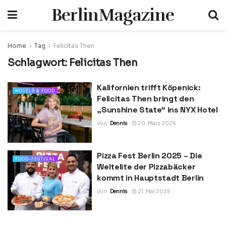
BerlinMagazine
Home
Tag
Felicitas Then
Schlagwort:
Felicitas Then
Kalifornien trifft Köpenick:
HOTELS & FOOD
Felicitas Then bringt den
„Sunshine State“ ins NYX Hotel
Von
Dennis
20. März 2026
Pizza Fest Berlin 2025 – Die
FOOD-FESTIVAL
Weltelite der Pizzabäcker
kommt in Hauptstadt Berlin
Von
Dennis
21. Mai 2025