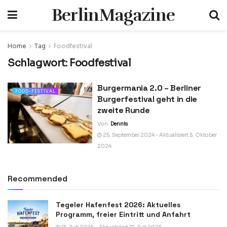
BerlinMagazine
Home
Tag
Foodfestival
Schlagwort:
Foodfestival
Burgermania 2.0 – Berliner
FOOD-FESTIVAL
Burgerfestival geht in die
zweite Runde
Von
Dennis
25. September 2024 - Aktualisiert 5. Oktober
2024
Recommended
Tegeler Hafenfest 2026: Aktuelles
Programm, freier Eintritt und Anfahrt