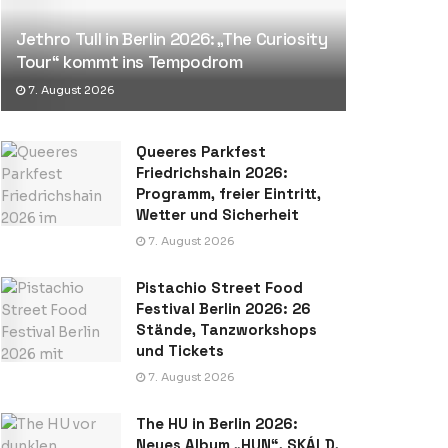
Jethro Tull in Berlin 2026: „The Curiosity
Tour“ kommt ins Tempodrom
7. August 2026
Queeres Parkfest
Friedrichshain 2026:
Programm, freier Eintritt,
Wetter und Sicherheit
7. August 2026
Pistachio Street Food
Festival Berlin 2026: 26
Stände, Tanzworkshops
und Tickets
7. August 2026
The HU in Berlin 2026:
Neues Album „HUN“, SKÁLD,