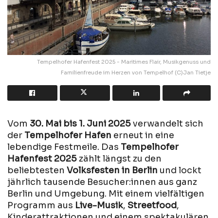
Tempelhofer Hafenfest 2025 - Maritimes Flair, Musikgenuss und
Familienfreude im Herzen von Tempelhof (C)Jan Tietje
Vom
30. Mai bis 1. Juni 2025
verwandelt sich
der
Tempelhofer Hafen
erneut in eine
lebendige Festmeile. Das
Tempelhofer
Hafenfest 2025
zählt längst zu den
beliebtesten
Volksfesten in Berlin
und lockt
jährlich tausende Besucher:innen aus ganz
Berlin und Umgebung. Mit einem vielfältigen
Programm aus
Live-Musik
,
Streetfood
,
Kinderattraktionen und einem spektakulären