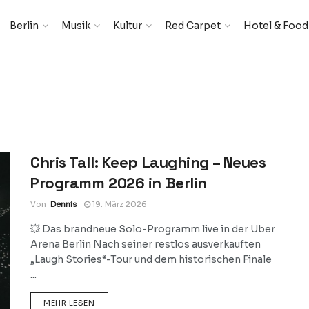
Berlin
Musik
Kultur
Red Carpet
Hotel & Food
Chris Tall: Keep Laughing – Neues
Programm 2026 in Berlin
Von
Dennis
19. März 2026
💥 Das brandneue Solo-Programm live in der Uber
Arena Berlin Nach seiner restlos ausverkauften
„Laugh Stories“-Tour und dem historischen Finale
...
DETAILS
MEHR LESEN