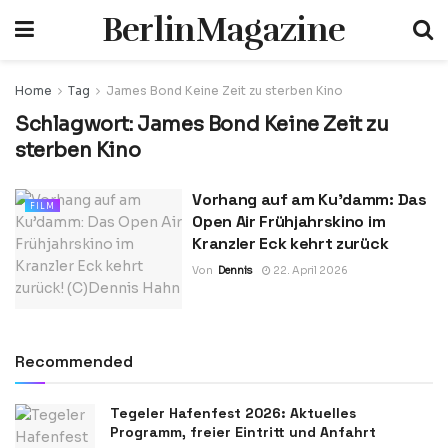
BerlinMagazine
Home
Tag
James Bond Keine Zeit zu sterben Kino
Schlagwort:
James Bond Keine Zeit zu
sterben Kino
Vorhang auf am Ku’damm: Das
FILM
Open Air Frühjahrskino im
Kranzler Eck kehrt zurück
Von
Dennis
22. April 2026
Recommended
Tegeler Hafenfest 2026: Aktuelles
Programm, freier Eintritt und Anfahrt