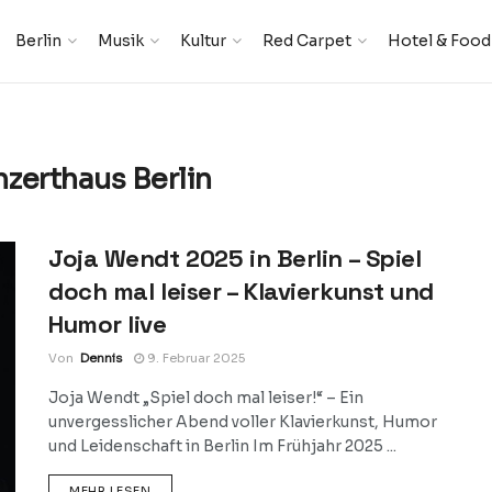
Berlin
Musik
Kultur
Red Carpet
Hotel & Food
zerthaus Berlin
Joja Wendt 2025 in Berlin – Spiel
doch mal leiser – Klavierkunst und
Humor live
Von
Dennis
9. Februar 2025
Joja Wendt „Spiel doch mal leiser!“ – Ein
unvergesslicher Abend voller Klavierkunst, Humor
und Leidenschaft in Berlin Im Frühjahr 2025 ...
DETAILS
MEHR LESEN