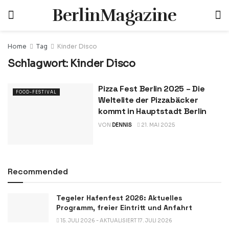
BerlinMagazine
Home
Tag
Kinder Disco
Schlagwort:
Kinder Disco
Pizza Fest Berlin 2025 – Die
FOOD-FESTIVAL
Weltelite der Pizzabäcker
kommt in Hauptstadt Berlin
VON
DENNIS
21. MAI 2025
Recommended
Tegeler Hafenfest 2026: Aktuelles
Programm, freier Eintritt und Anfahrt
15. JULI 2026 - AKTUALISIERT 17. JULI 2026