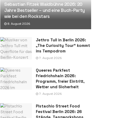
Sebastian Fitzek Waldbühne 2026: 20
Jahre Bestseller – und eine Buch-Party
wie bei den Rockstars
8. August 2026
Jethro Tull in Berlin 2026:
„The Curiosity Tour“ kommt
ins Tempodrom
7. August 2026
Queeres Parkfest
Friedrichshain 2026:
Programm, freier Eintritt,
Wetter und Sicherheit
7. August 2026
Pistachio Street Food
Festival Berlin 2026: 26
Stände, Tanzworkshops