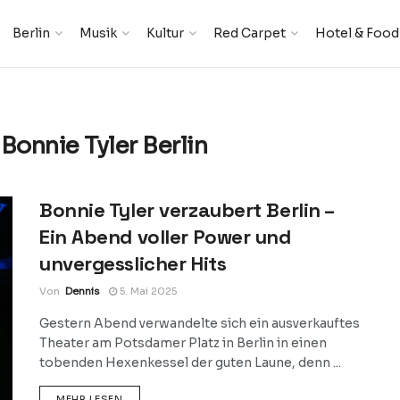
Berlin
Musik
Kultur
Red Carpet
Hotel & Food
Bonnie Tyler Berlin
Bonnie Tyler verzaubert Berlin –
Ein Abend voller Power und
unvergesslicher Hits
Von
Dennis
5. Mai 2025
Gestern Abend verwandelte sich ein ausverkauftes
Theater am Potsdamer Platz in Berlin in einen
tobenden Hexenkessel der guten Laune, denn ...
DETAILS
MEHR LESEN