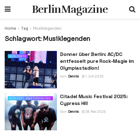
BerlinMagazine
Home
Tag
Musiklegenden
Schlagwort:
Musiklegenden
Donner über Berlin: AC/DC
KONZERTE
entfesselt pure Rock-Magie im
Olympiastadion!
Von
Dennis
1. Juli 2025
Citadel Music Festival 2025:
KONZERT-ANKÜNDIGUNG
Cypress Hill
Von
Dennis
28. Mai 2025