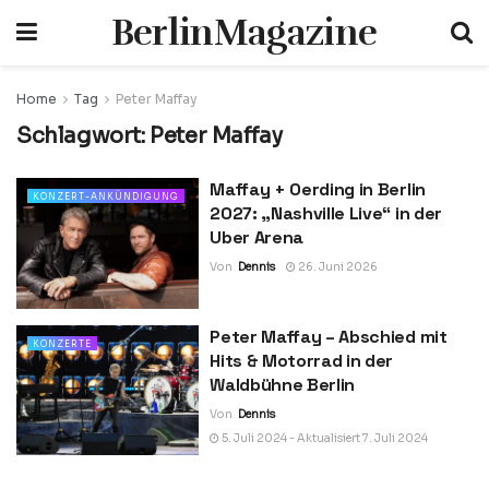
BerlinMagazine
Home
Tag
Peter Maffay
Schlagwort:
Peter Maffay
Maffay + Oerding in Berlin
KONZERT-ANKÜNDIGUNG
2027: „Nashville Live“ in der
Uber Arena
Von
Dennis
26. Juni 2026
Peter Maffay – Abschied mit
KONZERTE
Hits & Motorrad in der
Waldbühne Berlin
Von
Dennis
5. Juli 2024 - Aktualisiert 7. Juli 2024