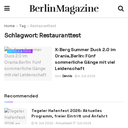
BerlinMagazine
Home
Tag
Restauranttest
Schlagwort:
Restauranttest
X-Berg Summer Duck 2.0 im
HOTELS & FOOD
Orania.Berlin: Fünf
sommerliche Gänge mit viel
Leidenschaft
Von
Dennis
4. Juli 2026
Recommended
Tegeler Hafenfest 2026: Aktuelles
Programm, freier Eintritt und Anfahrt
15. Juli 2026 - Aktualisiert 17. Juli 2026